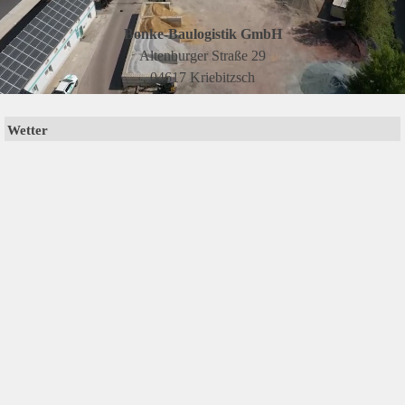
Bonke-Baulogistik GmbH
Altenburger Straße 29
04617 Kriebitzsch
Wetter